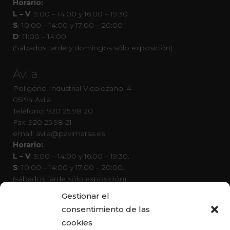
Horario:
L – V
: 9:00 – 14:00 y 16:00 – 19:30
S
: 10:00 – 14:00 y 17:00 – 20:00
D
: 11:00 – 14:00
(Sábados tarde y domingos sólo exposición)
Ávila
Poligono Industrial Vicolozano, 4
05194 Avila
Teléfono: 920 25 98 20
Fax: 920 25 98 21
email: avila@pavimarsa.es
Horario:
L – V
: 9:00 – 14:00 y 16:00 – 19:30.
S
: 10:00 – 14:00 y 17:00 – 20:00.
(sábados tarde sólo exposición)
D
: Cerrado
Gestionar el
consentimiento de las
Páginas de interés
cookies