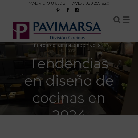
MADRID:
918 650 211
| ÁVILA:
920 259 820
TENDENCIAS EN DECORACIÓN
Tendencias
en diseño de
cocinas en
2024