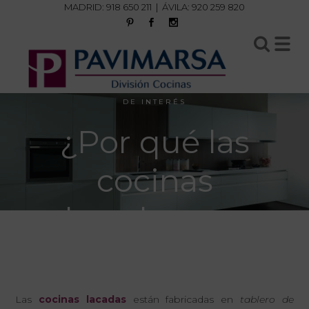
MADRID:
918 650 211
| ÁVILA:
920 259 820
DE INTERÉS
¿Por qué las
cocinas
lacadas son
tan
demandadas?
Las
cocinas lacadas
están fabricadas en
tablero de