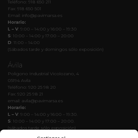
Teléfono: 918 650 211
Fax: 918 650 501
Email: info@pavimarsa.es
Horario:
L – V
: 9:00 – 14:00 y 16:00 – 19:30
S
: 10:00 – 14:00 y 17:00 – 20:00
D
: 11:00 – 14:00
(Sábados tarde y domingos sólo exposición)
Ávila
Poligono Industrial Vicolozano, 4
05194 Avila
Teléfono: 920 25 98 20
Fax: 920 25 98 21
email: avila@pavimarsa.es
Horario:
L – V
: 9:00 – 14:00 y 16:00 – 19:30.
S
: 10:00 – 14:00 y 17:00 – 20:00.
(sábados tarde sólo exposición)
D
: Cerrado