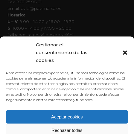
Fax: 920 25 98 21
email: avila@pavimarsa.es
Horario:
L – V
: 9:00 – 14:00 y 16:00 – 19:30.
S
: 10:00 – 14:00 y 17:00 – 20:00.
(sábados tarde sólo exposición)
D
: Cerrado
Gestionar el
consentimiento de las
Páginas de interés
cookies
Muebles de Cocina
Reformas de Cocina
Para ofrecer las mejores experiencias, utilizamos tecnologías como las
Exposición de Cocinas
cookies para almacenar y/o acceder a la información del dispositivo. El
consentimiento de estas tecnologías nos permitirá procesar datos
Tiendas de Cocina
como el comportamiento de navegación o las identificaciones únicas
Cocinas a Medida
en este sitio. No consentir o retirar el consentimiento, puede afectar
negativamente a ciertas características y funciones.
Otras webs Pavimarsa
Tour Virtual y Configurador de Ambientes
Aceptar cookies
Web Corporativa Pavimarsa
Rechazar todas