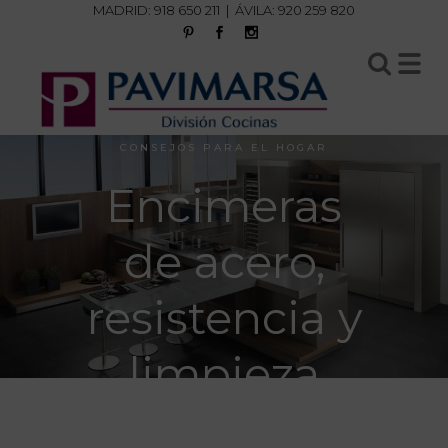
MADRID:
918 650 211
| ÁVILA:
920 259 820
CONSEJOS PARA EL HOGAR
Encimeras
de acero,
resistencia y
limpieza
óptima