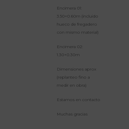
Encimera 01:
3.50×0.60m (incluido
hueco de fregadero
con mismo material)
Encimera 02:
1.30×0.30m
Dimensiones aprox
(replanteo fino a
medir en obra)
Estamos en contacto
Muchas gracias