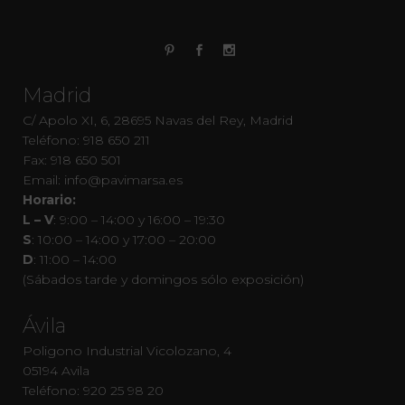
Madrid
C/ Apolo XI, 6, 28695 Navas del Rey, Madrid
Teléfono: 918 650 211
Fax: 918 650 501
Email: info@pavimarsa.es
Horario:
L – V
: 9:00 – 14:00 y 16:00 – 19:30
S
: 10:00 – 14:00 y 17:00 – 20:00
D
: 11:00 – 14:00
(Sábados tarde y domingos sólo exposición)
Ávila
Poligono Industrial Vicolozano, 4
05194 Avila
Teléfono: 920 25 98 20